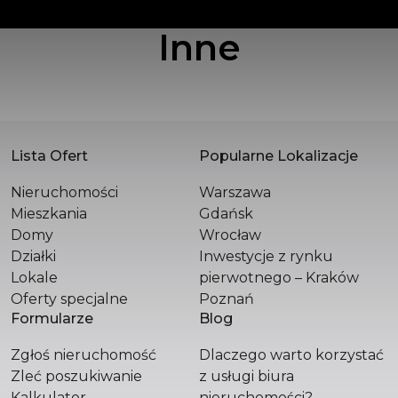
Inne
POLSKA SPÓŁKA WIELOBRANŻOWA SPÓŁKA
Z OGRANICZONĄ ODPOWIEDZIALNOŚCIĄ
Św. Filipa 23 / 3
31-150 Kraków
+48 510 296 799
hello@versasynergy.com
Lista Ofert
Popularne Lokalizacje
Nieruchomości
Warszawa
Mieszkania
Gdańsk
Domy
Wrocław
Działki
Inwestycje z rynku
Lokale
pierwotnego – Kraków
Oferty specjalne
Poznań
Formularze
Blog
Zgłoś nieruchomość
Dlaczego warto korzystać
Zleć poszukiwanie
z usługi biura
Kalkulator
nieruchomości?