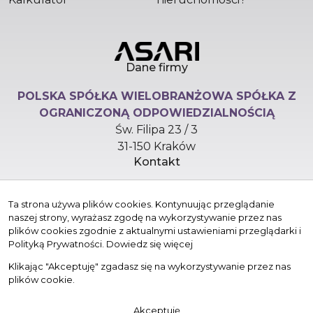
Dane firmy
POLSKA SPÓŁKA WIELOBRANŻOWA SPÓŁKA Z
OGRANICZONĄ ODPOWIEDZIALNOŚCIĄ
Św. Filipa 23 / 3
31-150 Kraków
Kontakt
hello@versasynergy.com
Ta strona używa plików cookies. Kontynuując przeglądanie
+48 510 296 799
naszej strony, wyrażasz zgodę na wykorzystywanie przez nas
Znajdziesz nas tu
plików cookies zgodnie z aktualnymi ustawieniami przeglądarki i
Polityką Prywatności.
Dowiedz się więcej
Klikając "Akceptuję" zgadasz się na wykorzystywanie przez nas
plików cookie.
© 2026 Wszystkie prawa zastrzeżone | Program dla biur
Akceptuję