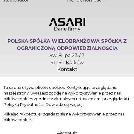
Dane firmy
POLSKA SPÓŁKA WIELOBRANŻOWA SPÓŁKA Z
OGRANICZONĄ ODPOWIEDZIALNOŚCIĄ
Św. Filipa 23 / 3
31-150 Kraków
Kontakt
hello@versasynergy.com
Ta strona używa plików cookies. Kontynuując przeglądanie
+48 510 296 799
naszej strony, wyrażasz zgodę na wykorzystywanie przez nas
Znajdziesz nas tu
plików cookies zgodnie z aktualnymi ustawieniami przeglądarki i
Polityką Prywatności.
Dowiedz się więcej
Klikając "Akceptuję" zgadasz się na wykorzystywanie przez nas
plików cookie.
© 2026 Wszystkie prawa zastrzeżone | Program dla biur
Akceptuję