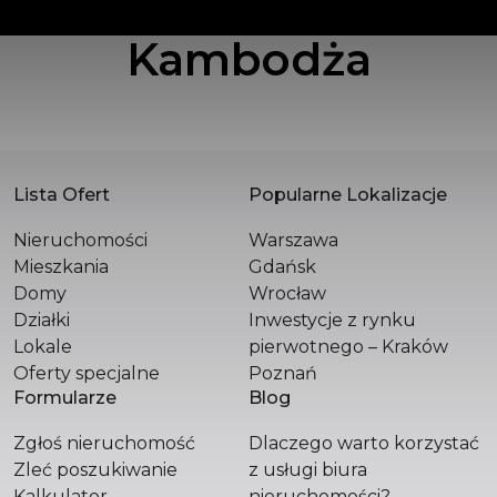
Kambodża
POLSKA SPÓŁKA WIELOBRANŻOWA SPÓŁKA
Z OGRANICZONĄ ODPOWIEDZIALNOŚCIĄ
Św. Filipa 23 / 3
31-150 Kraków
+48 510 296 799
hello@versasynergy.com
Lista Ofert
Popularne Lokalizacje
Nieruchomości
Warszawa
Mieszkania
Gdańsk
Domy
Wrocław
Działki
Inwestycje z rynku
Lokale
pierwotnego – Kraków
Oferty specjalne
Poznań
Formularze
Blog
Zgłoś nieruchomość
Dlaczego warto korzystać
Zleć poszukiwanie
z usługi biura
Kalkulator
nieruchomości?