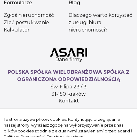
Formularze
Blog
Zgłoś nieruchomość
Dlaczego warto korzystać
Zleć poszukiwanie
z usługi biura
Kalkulator
nieruchomości?
Dane firmy
POLSKA SPÓŁKA WIELOBRANŻOWA SPÓŁKA Z
OGRANICZONĄ ODPOWIEDZIALNOŚCIĄ
Św. Filipa 23 / 3
31-150 Kraków
Kontakt
hello@versasynergy.com
Ta strona używa plików cookies. Kontynuując przeglądanie
+48 510 296 799
naszej strony, wyrażasz zgodę na wykorzystywanie przez nas
Znajdziesz nas tu
plików cookies zgodnie z aktualnymi ustawieniami przeglądarki i
Polityką Prywatności.
Dowiedz się więcej