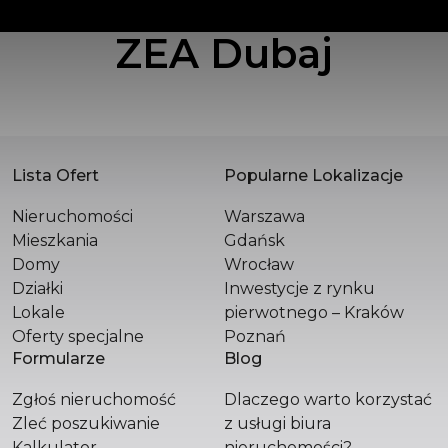
ZEA Dubaj
POLSKA SPÓŁKA WIELOBRANŻOWA SPÓŁKA
Z OGRANICZONĄ ODPOWIEDZIALNOŚCIĄ
Św. Filipa 23 / 3
31-150 Kraków
+48 510 296 799
hello@versasynergy.com
Lista Ofert
Popularne Lokalizacje
Nieruchomości
Warszawa
Mieszkania
Gdańsk
Domy
Wrocław
Działki
Inwestycje z rynku
Lokale
pierwotnego – Kraków
Oferty specjalne
Poznań
Formularze
Blog
Zgłoś nieruchomość
Dlaczego warto korzystać
Zleć poszukiwanie
z usługi biura
Kalkulator
nieruchomości?