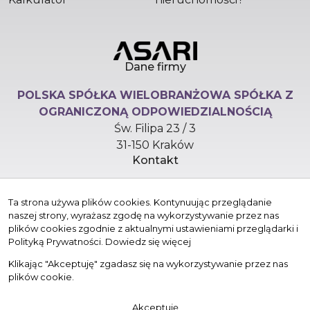
Dane firmy
POLSKA SPÓŁKA WIELOBRANŻOWA SPÓŁKA Z
OGRANICZONĄ ODPOWIEDZIALNOŚCIĄ
Św. Filipa 23 / 3
31-150 Kraków
Kontakt
hello@versasynergy.com
Ta strona używa plików cookies. Kontynuując przeglądanie
+48 510 296 799
naszej strony, wyrażasz zgodę na wykorzystywanie przez nas
Znajdziesz nas tu
plików cookies zgodnie z aktualnymi ustawieniami przeglądarki i
Polityką Prywatności.
Dowiedz się więcej
Klikając "Akceptuję" zgadasz się na wykorzystywanie przez nas
plików cookie.
© 2026 Wszystkie prawa zastrzeżone | Program dla biur
Akceptuję