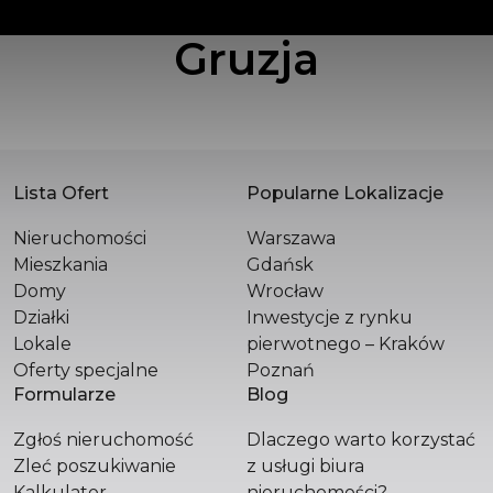
Gruzja
POLSKA SPÓŁKA WIELOBRANŻOWA SPÓŁKA
Z OGRANICZONĄ ODPOWIEDZIALNOŚCIĄ
Św. Filipa 23 / 3
31-150 Kraków
+48 510 296 799
hello@versasynergy.com
Lista Ofert
Popularne Lokalizacje
Nieruchomości
Warszawa
Mieszkania
Gdańsk
Domy
Wrocław
Działki
Inwestycje z rynku
Lokale
pierwotnego – Kraków
Oferty specjalne
Poznań
Formularze
Blog
Zgłoś nieruchomość
Dlaczego warto korzystać
Zleć poszukiwanie
z usługi biura
Kalkulator
nieruchomości?