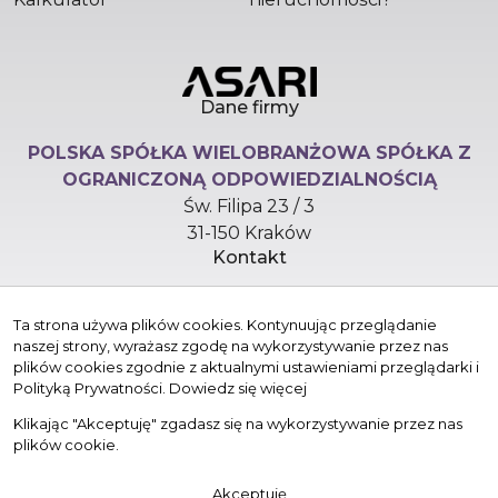
Dane firmy
POLSKA SPÓŁKA WIELOBRANŻOWA SPÓŁKA Z
OGRANICZONĄ ODPOWIEDZIALNOŚCIĄ
Św. Filipa 23 / 3
31-150 Kraków
Kontakt
hello@versasynergy.com
Ta strona używa plików cookies. Kontynuując przeglądanie
+48 510 296 799
naszej strony, wyrażasz zgodę na wykorzystywanie przez nas
Znajdziesz nas tu
plików cookies zgodnie z aktualnymi ustawieniami przeglądarki i
Polityką Prywatności.
Dowiedz się więcej
Klikając "Akceptuję" zgadasz się na wykorzystywanie przez nas
plików cookie.
© 2026 Wszystkie prawa zastrzeżone | Program dla biur
Akceptuję