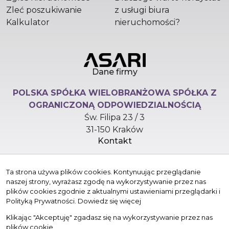
Zleć poszukiwanie
z usługi biura
Kalkulator
nieruchomości?
Dane firmy
POLSKA SPÓŁKA WIELOBRANŻOWA SPÓŁKA Z
OGRANICZONĄ ODPOWIEDZIALNOŚCIĄ
Św. Filipa 23 / 3
31-150 Kraków
Kontakt
hello@versasynergy.com
Ta strona używa plików cookies. Kontynuując przeglądanie
+48 510 296 799
naszej strony, wyrażasz zgodę na wykorzystywanie przez nas
Znajdziesz nas tu
plików cookies zgodnie z aktualnymi ustawieniami przeglądarki i
Polityką Prywatności.
Dowiedz się więcej
Klikając "Akceptuję" zgadasz się na wykorzystywanie przez nas
plików cookie.