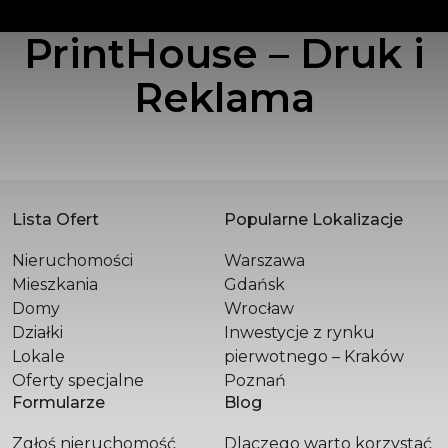
PrintHouse – Druk i
POLSKA SPÓŁKA WIELOBRANŻOWA SPÓŁKA
Z OGRANICZONĄ ODPOWIEDZIALNOŚCIĄ
Reklama
Św. Filipa 23 / 3
31-150 Kraków
+48 510 296 799
hello@versasynergy.com
Lista Ofert
Popularne Lokalizacje
Nieruchomości
Warszawa
Mieszkania
Gdańsk
Domy
Wrocław
Działki
Inwestycje z rynku
Lokale
pierwotnego – Kraków
Oferty specjalne
Poznań
Formularze
Blog
Zgłoś nieruchomość
Dlaczego warto korzystać