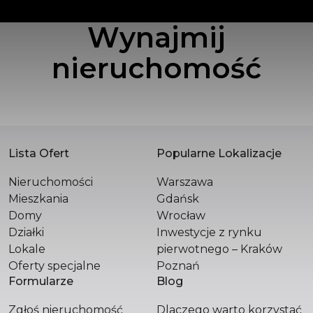
Wynajmij
POLSKA SPÓŁKA WIELOBRANŻOWA SPÓŁKA
Z OGRANICZONĄ ODPOWIEDZIALNOŚCIĄ
nieruchomość
Św. Filipa 23 / 3
31-150 Kraków
+48 510 296 799
hello@versasynergy.com
Lista Ofert
Popularne Lokalizacje
Nieruchomości
Warszawa
Mieszkania
Gdańsk
Domy
Wrocław
Działki
Inwestycje z rynku
Lokale
pierwotnego – Kraków
Oferty specjalne
Poznań
Formularze
Blog
Zgłoś nieruchomość
Dlaczego warto korzystać