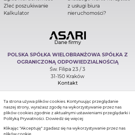
Zleć poszukiwanie
z usługi biura
Kalkulator
nieruchomości?
Dane firmy
POLSKA SPÓŁKA WIELOBRANŻOWA SPÓŁKA Z
OGRANICZONĄ ODPOWIEDZIALNOŚCIĄ
Św. Filipa 23 / 3
31-150 Kraków
Kontakt
hello@versasynergy.com
Ta strona używa plików cookies. Kontynuując przeglądanie
+48 510 296 799
naszej strony, wyrażasz zgodę na wykorzystywanie przez nas
Znajdziesz nas tu
plików cookies zgodnie z aktualnymi ustawieniami przeglądarki i
Polityką Prywatności.
Dowiedz się więcej
Klikając "Akceptuję" zgadasz się na wykorzystywanie przez nas
plików cookie.