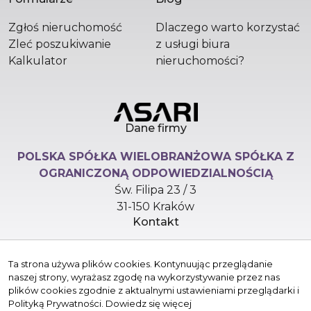
Zgłoś nieruchomość
Dlaczego warto korzystać
Zleć poszukiwanie
z usługi biura
Kalkulator
nieruchomości?
Dane firmy
POLSKA SPÓŁKA WIELOBRANŻOWA SPÓŁKA Z
OGRANICZONĄ ODPOWIEDZIALNOŚCIĄ
Św. Filipa 23 / 3
31-150 Kraków
Kontakt
hello@versasynergy.com
Ta strona używa plików cookies. Kontynuując przeglądanie
+48 510 296 799
naszej strony, wyrażasz zgodę na wykorzystywanie przez nas
Znajdziesz nas tu
plików cookies zgodnie z aktualnymi ustawieniami przeglądarki i
Polityką Prywatności.
Dowiedz się więcej