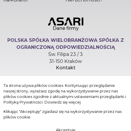
Dane firmy
POLSKA SPÓŁKA WIELOBRANŻOWA SPÓŁKA Z
OGRANICZONĄ ODPOWIEDZIALNOŚCIĄ
Św. Filipa 23 / 3
31-150 Kraków
Kontakt
hello@versasynergy.com
Ta strona używa plików cookies. Kontynuując przeglądanie
+48 510 296 799
naszej strony, wyrażasz zgodę na wykorzystywanie przez nas
Znajdziesz nas tu
plików cookies zgodnie z aktualnymi ustawieniami przeglądarki i
Polityką Prywatności.
Dowiedz się więcej
Klikając "Akceptuję" zgadasz się na wykorzystywanie przez nas
plików cookie.
© 2026 Wszystkie prawa zastrzeżone | Program dla biur
Akceptuję