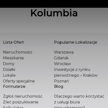
Kolumbia
POLSKA SPÓŁKA WIELOBRANŻOWA SPÓŁKA
Z OGRANICZONĄ ODPOWIEDZIALNOŚCIĄ
Św. Filipa 23 / 3
31-150 Kraków
+48 510 296 799
hello@versasynergy.com
Lista Ofert
Popularne Lokalizacje
Nieruchomości
Warszawa
Mieszkania
Gdańsk
Domy
Wrocław
Działki
Inwestycje z rynku
Lokale
pierwotnego – Kraków
Oferty specjalne
Poznań
Formularze
Blog
Zgłoś nieruchomość
Dlaczego warto korzystać
Zleć poszukiwanie
z usługi biura
Kalkulator
nieruchomości?