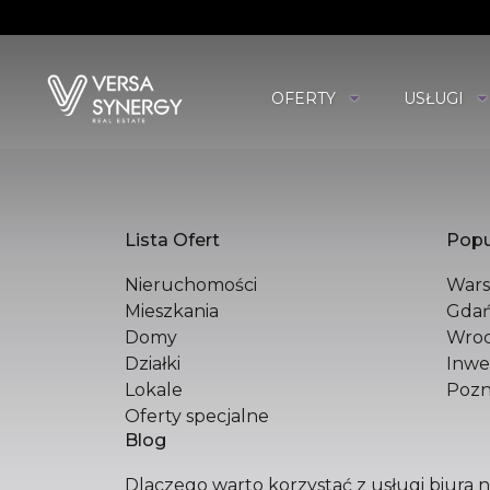
OFERTY
USŁUGI
POLSKA SPÓŁKA
Św. Filipa 23 / 3
31-150 Kraków
+48 510 296 799
hello@versasyner
Lista Ofert
Popu
Nieruchomości
War
Mieszkania
Gda
Domy
Wroc
Działki
Inwe
Lokale
Poz
Oferty specjalne
Blog
Dlaczego warto korzystać z usługi biura