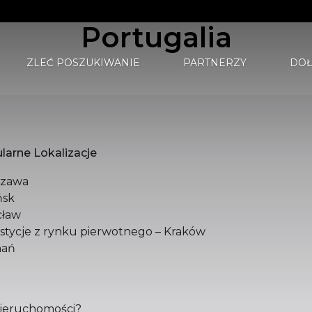
Portugalia
ZLEĆ POSZUKIWANIE
PARTNERZY
DOŁ
 WIELOBRANŻOWA SPÓŁKA Z OGRANICZONĄ ODPO
gy.com
larne Lokalizacje
szawa
ńsk
ław
stycje z rynku pierwotnego – Kraków
nań
 nieruchomości?